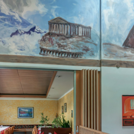
if ( gSV.GRUPPE[0].KSL.XMLgyro ) { document.writeln( '
' ) }